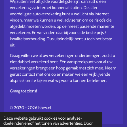
Wij zullen niet altijd de voordeligste zijn, dan zult u een
verzekering via internet kunnen afsluiten. De aller
voordeligste autoverzekering kunt u wellicht via internet
vinden, maar we kunnen u wel adviseren om de risico’s die
afgedekt moeten worden, op de meest passende manier te
verzekeren. En we vinden daarbij voor u de beste prijs /
kwaliteitverhouding. Dus uiteindelijk bent u toch het beste
uit.
Graag willen we al uw verzekeringen onderbrengen, zodat u
niet dubbel verzekerd bent. Één aanspreekpunt voor al uw
verzekeringen brengt een hoop gemak met zich mee. Neem
gerust contact met ons op en maken we een vrijblijvende
afspraak om te kijken wat wij voor u kunnen betekenen.
Graag tot ziens!
© 2020 - 2026 hhev.nl
Powered by
JouwWeb
Deze website gebruikt cookies voor analyse-
doeleinden en/of het tonen van advertenties. Door